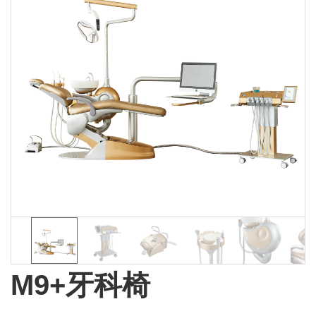
M9+牙科椅